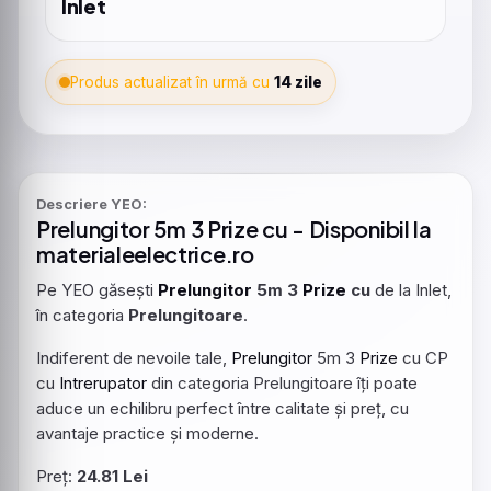
Inlet
Produs actualizat în urmă cu
14 zile
Descriere YEO:
Prelungitor
5m 3
Prize
cu - Disponibil la
materialeelectrice.ro
Pe YEO găsești
Prelungitor
5m 3
Prize
cu
de la Inlet,
în categoria
Prelungitoare
.
Indiferent de nevoile tale,
Prelungitor
5m 3
Prize
cu CP
cu
Intrerupator
din categoria Prelungitoare îți poate
aduce un echilibru perfect între calitate și preț, cu
avantaje practice și moderne.
Preț:
24.81 Lei