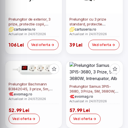
Prelungitor de exterior, 3
Prelungitor cu 3 prize
prize, protectie copii,
standard, protectie
3000W, lungime 5m,
suprasarcina, IP20, 3000W,
cartuseria.ro
cartuseria.ro
comutator
5m, cablu PVC, negru
Actualizat in 24/07/2026
Actualizat in 24/07/2026
106 Lei
39 Lei
Vezi oferta
Vezi oferta
Prelungitor Bachmann
Prelungitor Samus 3PI5-
B3842045, 3 prize, 5m,
3680, 3 Prize, 5M, 3680W,
indicator optic, intrerupator,
evomag.ro
Intrerupator, Alb
evomag.ro
protectie copii (Alb)
Actualizat in 24/07/2026
Actualizat in 24/07/2026
52.99 Lei
57.99 Lei
Vezi oferta
Vezi oferta