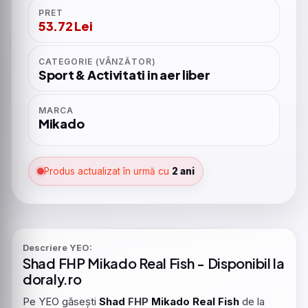
PRET
53.72 Lei
CATEGORIE (VÂNZĂTOR)
Sport & Activitati in aer liber
MARCA
Mikado
Produs actualizat în urmă cu
2 ani
Descriere YEO:
Shad
FHP
Mikado
Real
Fish
- Disponibil la
doraly.ro
Pe YEO găsești
Shad
FHP
Mikado
Real
Fish
de la