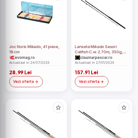
Joc Noris Mikado, 41 piese,
Lanseta Mikado Sasori
18 cm
Catfish C.w. 2.70m, 350g,
2seg
evomag.ro
claumarpescar.ro
Actualizat in 24/07/2026
Actualizat in 27/01/2026
28.99 Lei
157.91 Lei
Vezi oferta
Vezi oferta