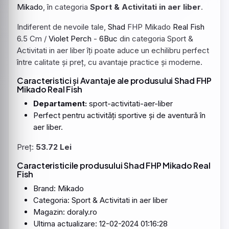
Mikado
, în categoria
Sport & Activitati in aer liber
.
Indiferent de nevoile tale,
Shad
FHP Mikado
Real
Fish
6.5 Cm /
Violet
Perch
-
6Buc
din categoria Sport &
Activitati in aer liber îți poate aduce un echilibru perfect
între calitate și preț, cu avantaje practice și moderne.
Caracteristici și Avantaje ale produsului Shad FHP
Mikado Real Fish
Departament:
sport-activitati-aer-liber
Perfect pentru activități sportive și de aventură în
aer liber.
Preț:
53.72 Lei
Caracteristicile produsului Shad FHP Mikado Real
Fish
Brand: Mikado
Categoria: Sport & Activitati in aer liber
Magazin: doraly.ro
Ultima actualizare: 12-02-2024 01:16:28