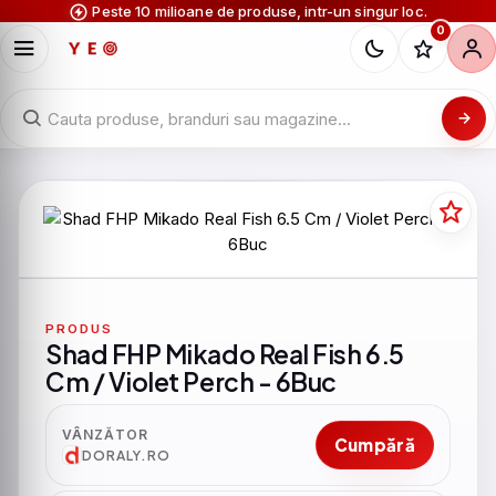
Peste 10 milioane de produse, intr-un singur loc.
0
PRODUS
Shad FHP Mikado Real Fish 6.5
Cm / Violet Perch - 6Buc
VÂNZĂTOR
Cumpără
DORALY.RO