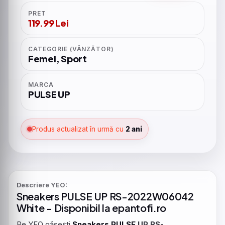
PRET
119.99 Lei
CATEGORIE (VÂNZĂTOR)
Femei, Sport
MARCA
PULSE UP
Produs actualizat în urmă cu
2 ani
Descriere YEO:
Sneakers
PULSE
UP RS-
2022W06042
White
- Disponibil la epantofi.ro
Pe YEO găsești
Sneakers
PULSE
UP RS-