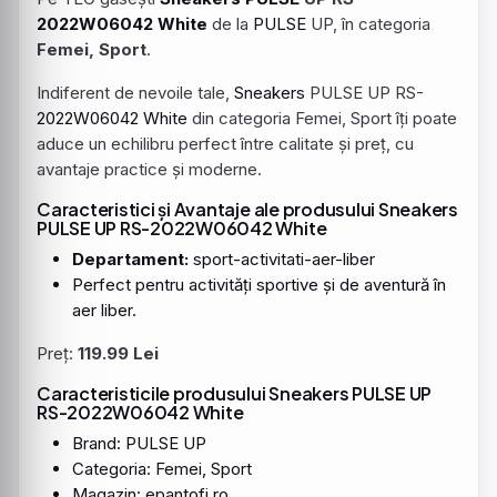
2022W06042
White
de la
PULSE
UP, în categoria
Femei, Sport
.
Indiferent de nevoile tale,
Sneakers
PULSE UP RS-
2022W06042
White
din categoria Femei, Sport îți poate
aduce un echilibru perfect între calitate și preț, cu
avantaje practice și moderne.
Caracteristici și Avantaje ale produsului Sneakers
PULSE UP RS-2022W06042 White
Departament:
sport-activitati-aer-liber
Perfect pentru activități sportive și de aventură în
aer liber.
Preț:
119.99 Lei
Caracteristicile produsului Sneakers PULSE UP
RS-2022W06042 White
Brand: PULSE UP
Categoria: Femei, Sport
Magazin: epantofi.ro