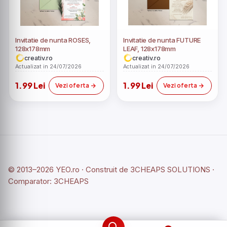
Invitatie de nunta ROSES,
Invitatie de nunta FUTURE
128x178mm
LEAF, 128x178mm
creativ.ro
creativ.ro
Actualizat in 24/07/2026
Actualizat in 24/07/2026
1.99 Lei
1.99 Lei
Vezi oferta
Vezi oferta
© 2013–2026 YEO.ro · Construit de
3CHEAPS SOLUTIONS
·
Comparator:
3CHEAPS