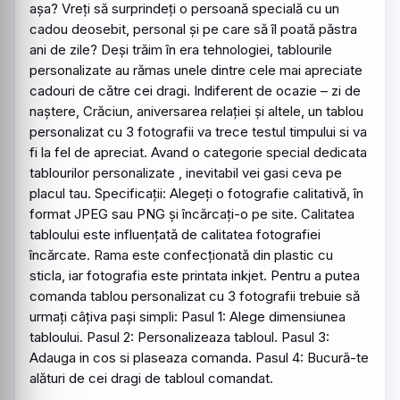
așa? Vreți să surprindeți o persoană specială cu un
cadou deosebit, personal și pe care să îl poată păstra
ani de zile? Deși trăim în era tehnologiei, tablourile
personalizate au rămas unele dintre cele mai apreciate
cadouri de către cei dragi. Indiferent de ocazie – zi de
naștere, Crăciun, aniversarea relației și altele, un tablou
personalizat
cu 3
fotografii
va trece testul timpului si va
fi la fel de apreciat. Avand o categorie special dedicata
tablourilor personalizate , inevitabil vei gasi ceva pe
placul tau. Specificații: Alegeți o fotografie calitativă, în
format JPEG sau PNG și încărcați-o pe site. Calitatea
tabloului este influențată de calitatea fotografiei
încărcate. Rama este confecționată din plastic cu
sticla, iar fotografia este printata inkjet. Pentru a putea
comanda tablou
personalizat
cu 3
fotografii
trebuie să
urmați câțiva pași simpli: Pasul 1: Alege dimensiunea
tabloului. Pasul 2: Personalizeaza tabloul. Pasul 3:
Adauga in cos si plaseaza comanda. Pasul 4: Bucură-te
alături de cei dragi de tabloul comandat.