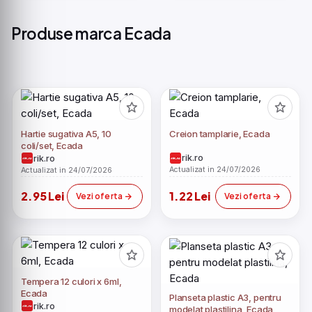
Produse marca Ecada
Hartie sugativa A5, 10
Creion tamplarie, Ecada
coli/set, Ecada
rik.ro
rik.ro
Actualizat in 24/07/2026
Actualizat in 24/07/2026
2.95 Lei
1.22 Lei
Vezi oferta
Vezi oferta
Tempera 12 culori x 6ml,
Ecada
Planseta plastic A3, pentru
rik.ro
modelat plastilina, Ecada