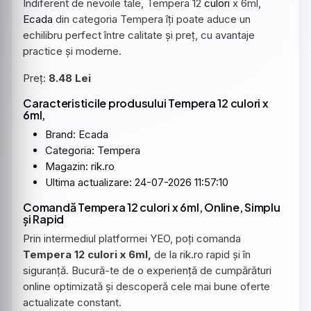
Indiferent de nevoile tale, Tempera 12
culori
x 6ml,
Ecada
din categoria Tempera îți poate aduce un
echilibru perfect între calitate și preț, cu avantaje
practice și moderne.
Preț:
8.48 Lei
Caracteristicile produsului Tempera 12 culori x
6ml,
Brand:
Ecada
Categoria: Tempera
Magazin: rik.ro
Ultima actualizare: 24-07-2026 11:57:10
Comandă Tempera 12 culori x 6ml, Online, Simplu
și Rapid
Prin intermediul platformei YEO, poți comanda
Tempera 12 culori x 6ml,
de la rik.ro rapid și în
siguranță. Bucură-te de o experiență de cumpărături
online optimizată și descoperă cele mai bune oferte
actualizate constant.