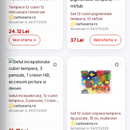
Tempera 12 culori 12
ml/culoare Universal
Set 12 culori pigmentate
cartuseria.ro
tempera, 12 ml/tub
Actualizat in 24/07/2026
cartuseria.ro
Actualizat in 24/07/2026
24.12 Lei
37 Lei
Vezi oferta
Vezi oferta
Setul incepatorului, 12 culori
tempera, 3 pensule, 1 creion
HB, accesorii pictura si
cartuseria.ro
desen
Actualizat in 24/07/2026
Set 12 culori vopsea tempera
tip puzzle, 15 ml, multicolor
cartuseria.ro
Actualizat in 24/07/2026