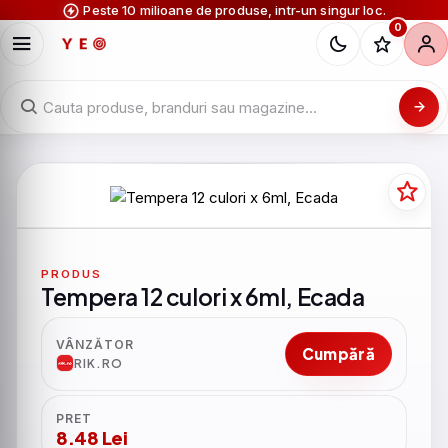
Peste 10 milioane de produse, intr-un singur loc.
0
PRODUS
Tempera 12 culori x 6ml, Ecada
VÂNZĂTOR
Cumpără
RIK.RO
PRET
8.48 Lei