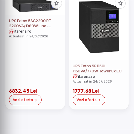
UPS Eaton 5SC2200IRT
2200VA/1980W Line-
Interactive
itarena.ro
Actualizat in 24/07/2026
UPS Eaton 5P1150I
1150VA/770W Tower 8xIEC
itarena.ro
Actualizat in 24/07/2026
6832.45 Lei
1777.68 Lei
Vezi oferta
Vezi oferta