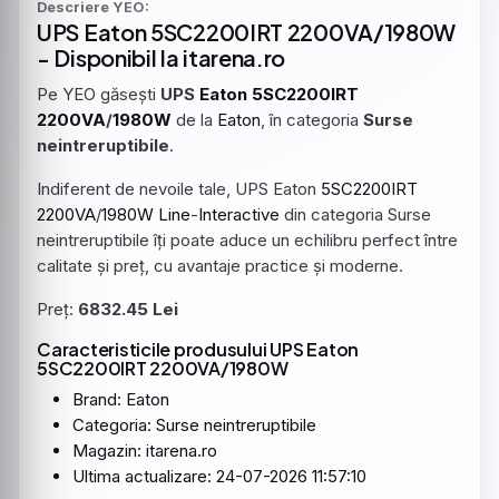
Descriere YEO:
UPS
Eaton
5SC2200IRT
2200VA
/
1980W
- Disponibil la itarena.ro
Pe YEO găsești
UPS
Eaton
5SC2200IRT
2200VA
/
1980W
de la
Eaton
, în categoria
Surse
neintreruptibile
.
Indiferent de nevoile tale, UPS Eaton
5SC2200IRT
2200VA
/
1980W
Line
-
Interactive
din categoria Surse
neintreruptibile îți poate aduce un echilibru perfect între
calitate și preț, cu avantaje practice și moderne.
Preț:
6832.45 Lei
Caracteristicile produsului UPS Eaton
5SC2200IRT 2200VA/1980W
Brand: Eaton
Categoria: Surse neintreruptibile
Magazin: itarena.ro
Ultima actualizare: 24-07-2026 11:57:10