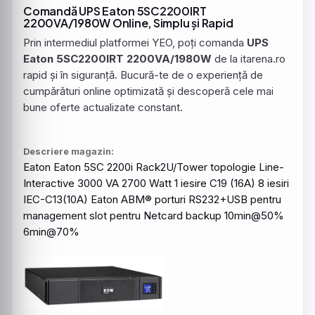
Comandă UPS Eaton 5SC2200IRT
2200VA/1980W Online, Simplu și Rapid
Prin intermediul platformei YEO, poți comanda
UPS
Eaton 5SC2200IRT 2200VA/1980W
de la itarena.ro
rapid și în siguranță. Bucură-te de o experiență de
cumpărături online optimizată și descoperă cele mai
bune oferte actualizate constant.
Descriere magazin:
Eaton
Eaton
5SC 2200i Rack2U/Tower topologie
Line
-
Interactive
3000 VA 2700 Watt 1 iesire C19 (16A) 8 iesiri
IEC-C13(10A)
Eaton
ABM® porturi RS232+USB pentru
management slot pentru Netcard backup 10min@50%
6min@70%