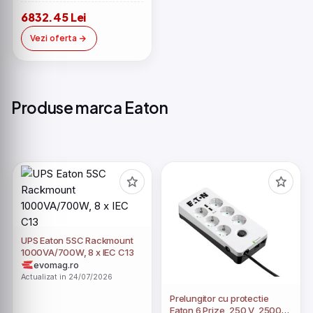
6832.45 Lei
Vezi oferta
Produse marca Eaton
UPS Eaton 5SC Rackmount
1000VA/700W, 8 x IEC C13
evomag.ro
Actualizat in 24/07/2026
Prelungitor cu protectie
Eaton 6 Prize, 250 V, 2500