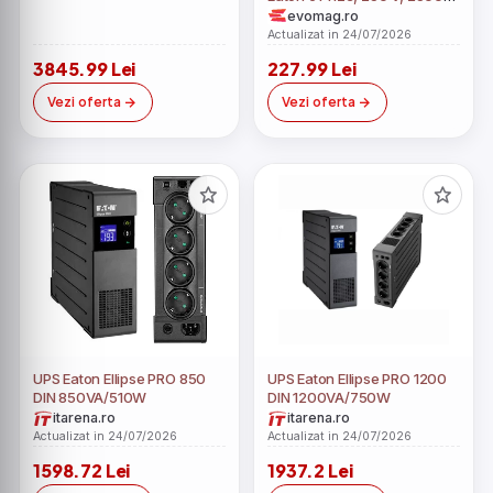
W, 60 Hz, Schuko, Negru/Alb
evomag.ro
Actualizat in 24/07/2026
3845.99 Lei
227.99 Lei
Vezi oferta
Vezi oferta
UPS Eaton Ellipse PRO 850
UPS Eaton Ellipse PRO 1200
DIN 850VA/510W
DIN 1200VA/750W
itarena.ro
itarena.ro
Actualizat in 24/07/2026
Actualizat in 24/07/2026
1598.72 Lei
1937.2 Lei