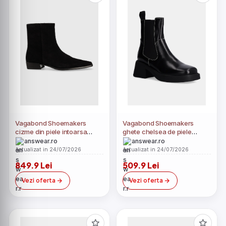
Vagabond Shoemakers
Vagabond Shoemakers
cizme din piele intoarsa
ghete chelsea de piele
Nella
DORAH
answear.ro
answear.ro
Actualizat in 24/07/2026
Actualizat in 24/07/2026
849.9 Lei
509.9 Lei
Vezi oferta
Vezi oferta