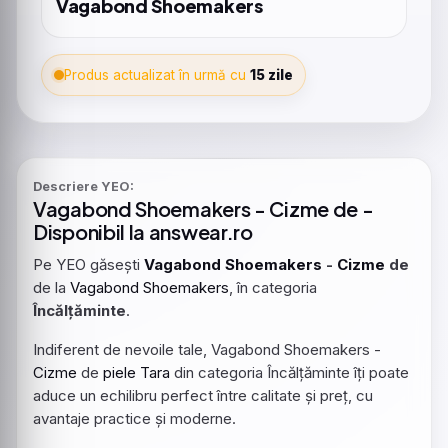
Vagabond Shoemakers
Produs actualizat în urmă cu
15 zile
Descriere YEO:
Vagabond
Shoemakers
-
Cizme
de -
Disponibil la answear.ro
Pe YEO găsești
Vagabond
Shoemakers
-
Cizme
de
de la
Vagabond
Shoemakers
, în categoria
Încălțăminte
.
Indiferent de nevoile tale, Vagabond Shoemakers -
Cizme
de
piele
Tara
din categoria Încălțăminte îți poate
aduce un echilibru perfect între calitate și preț, cu
avantaje practice și moderne.