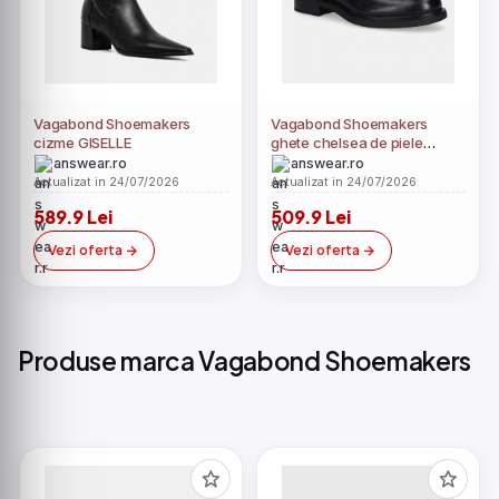
Vagabond Shoemakers
Vagabond Shoemakers
cizme GISELLE
ghete chelsea de piele
FREYA
answear.ro
answear.ro
Actualizat in 24/07/2026
Actualizat in 24/07/2026
589.9 Lei
509.9 Lei
Vezi oferta
Vezi oferta
Produse marca Vagabond Shoemakers