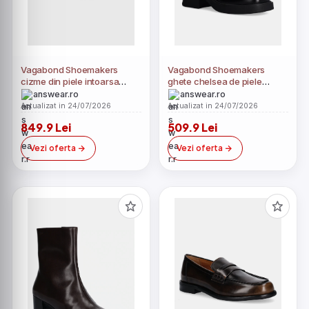
Vagabond Shoemakers
Vagabond Shoemakers
cizme din piele intoarsa
ghete chelsea de piele
Nella
DORAH
answear.ro
answear.ro
Actualizat in 24/07/2026
Actualizat in 24/07/2026
849.9 Lei
509.9 Lei
Vezi oferta
Vezi oferta