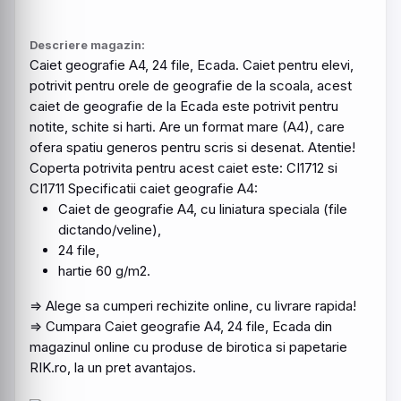
Descriere magazin:
Caiet
geografie
A4, 24
file
,
Ecada
.
Caiet
pentru elevi,
potrivit pentru orele de
geografie
de la scoala, acest
caiet de
geografie
de la
Ecada
este potrivit pentru
notite, schite si harti. Are un format mare (A4), care
ofera spatiu generos pentru scris si desenat. Atentie!
Coperta potrivita pentru acest caiet este: CI1712 si
CI1711 Specificatii caiet geografie A4:
Caiet
de geografie A4, cu liniatura speciala (
file
dictando/veline),
24
file
,
hartie 60 g/m2.
⇒ Alege sa cumperi rechizite online, cu livrare rapida!
⇒ Cumpara Caiet geografie A4, 24 file,
Ecada
din
magazinul online cu produse de birotica si papetarie
RIK.ro, la un pret avantajos.