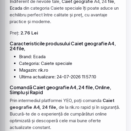
Indiferent de nevoile tale,
Caiet
geografie
A4, 24
file
,
Ecada
din categoria Caiete speciale îți poate aduce un
echilibru perfect între calitate și preț, cu avantaje
practice și moderne.
Preț:
2.76 Lei
Caracteristicile produsului Caiet geografie A4,
24 file,
Brand:
Ecada
Categoria: Caiete speciale
Magazin: rik.ro
Ultima actualizare: 24-07-2026 11:57:10
Comandă Caiet geografie A4, 24 file, Online,
Simplu și Rapid
Prin intermediul platformei YEO, poți comanda
Caiet
geografie A4, 24 file,
de la rik.ro rapid și în siguranță.
Bucură-te de o experiență de cumpărături online
optimizată și descoperă cele mai bune oferte
actualizate constant.