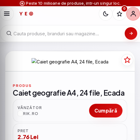
Peste 10 milioane de produse, intr-un singur loc.
0
PRODUS
Caiet geografie A4, 24 file, Ecada
VÂNZĂTOR
Cumpără
RIK.RO
PRET
2.76 Lei